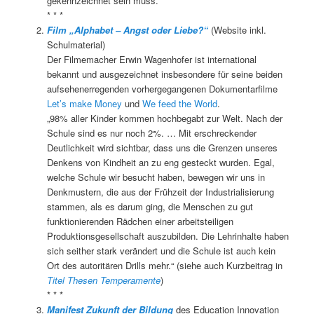
gekennzeichnet sein muss.“
* * *
Film „Alphabet – Angst oder Liebe?“
(Website inkl.
Schulmaterial)
Der Filmemacher Erwin Wagenhofer ist international
bekannt und ausgezeichnet insbesondere für seine beiden
aufsehenerregenden vorhergegangenen Dokumentarfilme
Let’s make Money
und
We feed the World
.
„98% aller Kinder kommen hochbegabt zur Welt. Nach der
Schule sind es nur noch 2%. … Mit erschreckender
Deutlichkeit wird sichtbar, dass uns die Grenzen unseres
Denkens von Kindheit an zu eng gesteckt wurden. Egal,
welche Schule wir besucht haben, bewegen wir uns in
Denkmustern, die aus der Frühzeit der Industrialisierung
stammen, als es darum ging, die Menschen zu gut
funktionierenden Rädchen einer arbeitsteiligen
Produktionsgesellschaft auszubilden. Die Lehrinhalte haben
sich seither stark verändert und die Schule ist auch kein
Ort des autoritären Drills mehr.“ (siehe auch Kurzbeitrag in
Titel Thesen Temperamente
)
* * *
Manifest Zukunft der Bildung
des Education Innovation