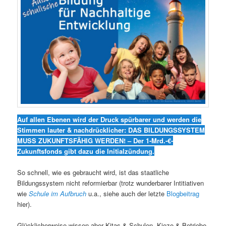
Auf allen Ebenen wird der Druck spürbarer und werden die
Stimmen lauter & nachdrücklicher: DAS BILDUNGSSYSTEM
MUSS ZUKUNFTSFÄHIG WERDEN! – Der 1-Mrd.-€-
Zukunftsfonds gibt dazu die Initialzündung.
So schnell, wie es gebraucht wird, ist das staatliche
Bildungssystem nicht reformierbar (trotz wunderbarer Intitiativen
wie
Schule im Aufbruch
u.a., siehe auch der letzte
Blogbeitrag
hier).
Glücklicherweise wissen aber Kitas & Schulen, Kieze & Betriebe