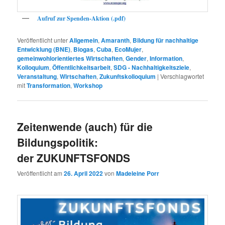
Aufruf zur Spenden-Aktion (.pdf)
Veröffentlicht unter
Allgemein
,
Amaranth
,
Bildung für nachhaltige
Entwicklung (BNE)
,
Biogas
,
Cuba
,
EcoMujer
,
gemeinwohlorientiertes Wirtschaften
,
Gender
,
Information
,
Kolloquium
,
Öffentlichkeitsarbeit
,
SDG - Nachhaltigkeitsziele
,
Veranstaltung
,
Wirtschaften
,
Zukunftskolloquium
|
Verschlagwortet
mit
Transformation
,
Workshop
Zeitenwende (auch) für die
Bildungspolitik:
der ZUKUNFTSFONDS
Veröffentlicht am
26. April 2022
von
Madeleine Porr