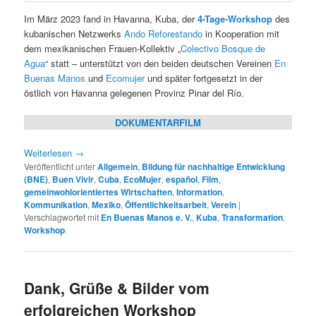
Im März 2023 fand in Havanna, Kuba, der
4-Tage-Workshop
des
kubanischen Netzwerks
Ando Reforestando
in Kooperation mit
dem mexikanischen Frauen-Kollektiv „
Colectivo Bosque de
Agua
“ statt – unterstützt von den beiden deutschen Vereinen
En
Buenas Manos
und
Ecomujer
und später fortgesetzt in der
östlich von Havanna gelegenen Provinz Pinar del Río.
DOKUMENTARFILM
Weiterlesen
→
Veröffentlicht unter
Allgemein
,
Bildung für nachhaltige Entwicklung
(BNE)
,
Buen Vivir
,
Cuba
,
EcoMujer
,
español
,
Film
,
gemeinwohlorientiertes Wirtschaften
,
Information
,
Kommunikation
,
Mexiko
,
Öffentlichkeitsarbeit
,
Verein
|
Verschlagwortet mit
En Buenas Manos e. V.
,
Kuba
,
Transformation
,
Workshop
Dank, Grüße & Bilder vom
erfolgreichen Workshop