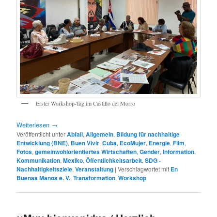
Erster Workshop-Tag im Castillo del Morro
Weiterlesen
→
Veröffentlicht unter
Abfall
,
Allgemein
,
Bildung für nachhaltige
Entwicklung (BNE)
,
Buen Vivir
,
Cuba
,
EcoMujer
,
Energie
,
Film
,
Fotos
,
gemeinwohlorientiertes Wirtschaften
,
Gender
,
Information
,
Kommunikation
,
Mexiko
,
Öffentlichkeitsarbeit
,
SDG -
Nachhaltigkeitsziele
,
Veranstaltung
|
Verschlagwortet mit
En
Buenas Manos e. V.
,
Transformation
,
Workshop