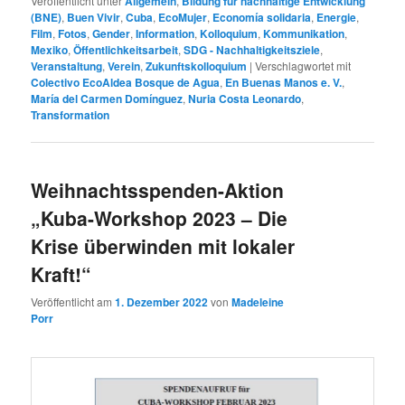
Veröffentlicht unter
Allgemein
,
Bildung für nachhaltige Entwicklung
(BNE)
,
Buen Vivir
,
Cuba
,
EcoMujer
,
Economía solidaria
,
Energie
,
Film
,
Fotos
,
Gender
,
Information
,
Kolloquium
,
Kommunikation
,
Mexiko
,
Öffentlichkeitsarbeit
,
SDG - Nachhaltigkeitsziele
,
Veranstaltung
,
Verein
,
Zukunftskolloquium
|
Verschlagwortet mit
Colectivo EcoAldea Bosque de Agua
,
En Buenas Manos e. V.
,
María del Carmen Domínguez
,
Nuria Costa Leonardo
,
Transformation
Weihnachtsspenden-Aktion
„Kuba-Workshop 2023 – Die
Krise überwinden mit lokaler
Kraft!“
Veröffentlicht am
1. Dezember 2022
von
Madeleine
Porr