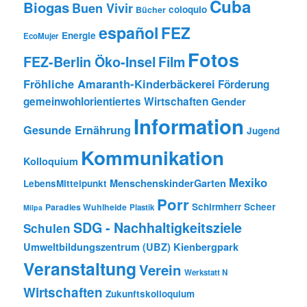
Cuba
Biogas
Buen Vivir
coloquio
Bücher
español
FEZ
Energie
EcoMujer
Fotos
FEZ-Berlin Öko-Insel
Film
Fröhliche Amaranth-Kinderbäckerei
Förderung
gemeinwohlorientiertes Wirtschaften
Gender
Information
Gesunde Ernährung
Jugend
Kommunikation
Kolloquium
Mexiko
MenschenskinderGarten
LebensMittelpunkt
Porr
Schirmherr Scheer
Paradies Wuhlheide
Plastik
Milpa
SDG - Nachhaltigkeitsziele
Schulen
Umweltbildungszentrum (UBZ) Kienbergpark
Veranstaltung
Verein
Werkstatt N
Wirtschaften
Zukunftskolloquium