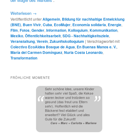
der Magie des Wandels“
.
Weiterlesen
→
Veröffentlicht unter
Allgemein
,
Bildung für nachhaltige Entwicklung
(BNE)
,
Buen Vivir
,
Cuba
,
EcoMujer
,
Economía solidaria
,
Energie
,
Film
,
Fotos
,
Gender
,
Information
,
Kolloquium
,
Kommunikation
,
Mexiko
,
Öffentlichkeitsarbeit
,
SDG - Nachhaltigkeitsziele
,
Veranstaltung
,
Verein
,
Zukunftskolloquium
|
Verschlagwortet mit
Colectivo EcoAldea Bosque de Agua
,
En Buenas Manos e. V.
,
María del Carmen Domínguez
,
Nuria Costa Leonardo
,
Transformation
FRÖHLICHE MOMENTE
Sehr schöne Idee, unsere Kinder
hatten sehr viel Spaß, die Kekse
waren lecker und trotzdem so
gesund (das freut uns Eltern
sehr). Hoffentlich wird die
Bäckerei fest etabliert und
erweitert? Viel Glück und alles
Gute für die Zukunft!
Caro + Marc + Carlotta + Marlene