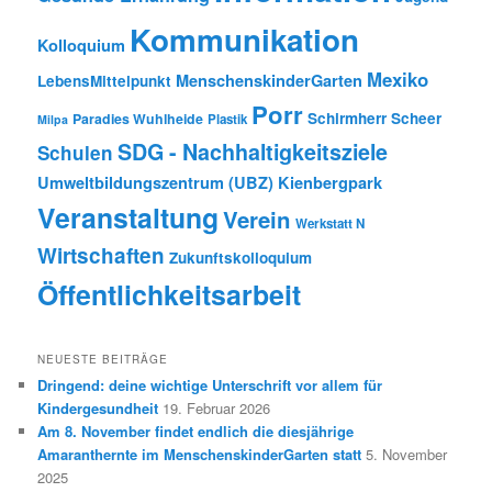
Kommunikation
Kolloquium
Mexiko
MenschenskinderGarten
LebensMittelpunkt
Porr
Schirmherr Scheer
Paradies Wuhlheide
Plastik
Milpa
SDG - Nachhaltigkeitsziele
Schulen
Umweltbildungszentrum (UBZ) Kienbergpark
Veranstaltung
Verein
Werkstatt N
Wirtschaften
Zukunftskolloquium
Öffentlichkeitsarbeit
NEUESTE BEITRÄGE
Dringend: deine wichtige Unterschrift vor allem für
Kindergesundheit
19. Februar 2026
Am 8. November findet endlich die diesjährige
Amaranthernte im MenschenskinderGarten statt
5. November
2025