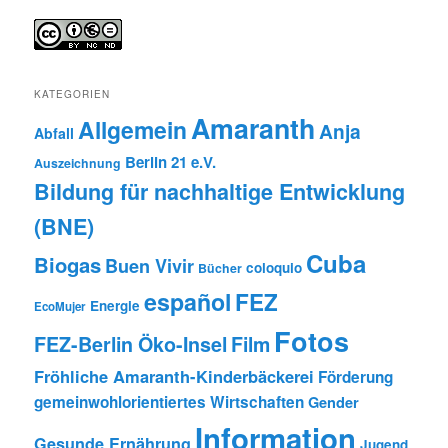
KATEGORIEN
Amaranth
Allgemein
Anja
Abfall
Berlin 21 e.V.
Auszeichnung
Bildung für nachhaltige Entwicklung
(BNE)
Cuba
Biogas
Buen Vivir
coloquio
Bücher
español
FEZ
Energie
EcoMujer
Fotos
FEZ-Berlin Öko-Insel
Film
Fröhliche Amaranth-Kinderbäckerei
Förderung
gemeinwohlorientiertes Wirtschaften
Gender
Information
Gesunde Ernährung
Jugend