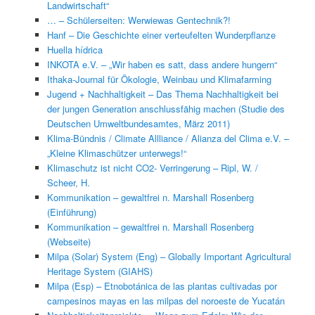
Landwirtschaft“
… – Schülerseiten: Werwiewas Gentechnik?!
Hanf – Die Geschichte einer verteufelten Wunderpflanze
Huella hídrica
INKOTA e.V. – „Wir haben es satt, dass andere hungern“
Ithaka-Journal für Ökologie, Weinbau und Klimafarming
Jugend + Nachhaltigkeit – Das Thema Nachhaltigkeit bei
der jungen Generation anschlussfähig machen (Studie des
Deutschen Umweltbundesamtes, März 2011)
Klima-Bündnis / Climate Allliance / Alianza del Clima e.V. –
„Kleine Klimaschützer unterwegs!“
Klimaschutz ist nicht CO2- Verringerung – Ripl, W. /
Scheer, H.
Kommunikation – gewaltfrei n. Marshall Rosenberg
(Einführung)
Kommunikation – gewaltfrei n. Marshall Rosenberg
(Webseite)
Milpa (Solar) System (Eng) – Globally Important Agricultural
Heritage System (GIAHS)
Milpa (Esp) – Etnobotánica de las plantas cultivadas por
campesinos mayas en las milpas del noroeste de Yucatán