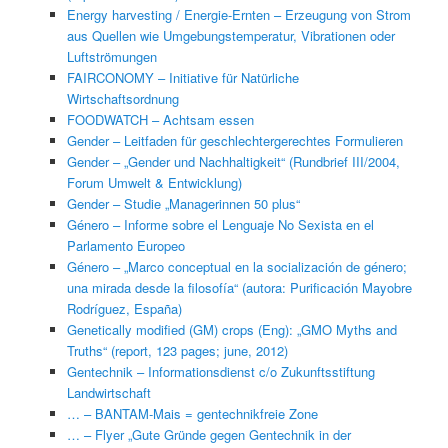
Energy harvesting / Energie-Ernten – Erzeugung von Strom
aus Quellen wie Umgebungstemperatur, Vibrationen oder
Luftströmungen
FAIRCONOMY – Initiative für Natürliche
Wirtschaftsordnung
FOODWATCH – Achtsam essen
Gender – Leitfaden für geschlechtergerechtes Formulieren
Gender – „Gender und Nachhaltigkeit“ (Rundbrief III/2004,
Forum Umwelt & Entwicklung)
Gender – Studie „Managerinnen 50 plus“
Género – Informe sobre el Lenguaje No Sexista en el
Parlamento Europeo
Género – „Marco conceptual en la socialización de género;
una mirada desde la filosofía“ (autora: Purificación Mayobre
Rodríguez, España)
Genetically modified (GM) crops (Eng): „GMO Myths and
Truths“ (report, 123 pages; june, 2012)
Gentechnik – Informationsdienst c/o Zukunftsstiftung
Landwirtschaft
… – BANTAM-Mais = gentechnikfreie Zone
… – Flyer „Gute Gründe gegen Gentechnik in der