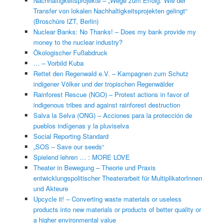
Nachhaltigkeitsprojekte – „Wege zum Erfolg: Wie der
Transfer von lokalen Nachhaltigkeitsprojekten gelingt“
(Broschüre IZT, Berlin)
Nuclear Banks: No Thanks! – Does my bank provide my
money to the nuclear industry?
Ökologischer Fußabdruck
… – Vorbild Kuba
Rettet den Regenwald e.V. – Kampagnen zum Schutz
indigener Völker und der tropischen Regenwälder
Rainforest Rescue (NGO) – Protest actions in favor of
indigenous tribes and against rainforest destruction
Salva la Selva (ONG) – Acciones para la protección de
pueblos indígenas y la pluviselva
Social Reporting Standard
„SOS – Save our seeds“
Spielend lehren … : MORE LOVE
Theater in Bewegung – Theorie und Praxis
entwicklungspolitischer Theaterarbeit für MultiplikatorInnen
und Akteure
Upcycle it! – Converting waste materials or useless
products into new materials or products of better quality or
a higher environmental value