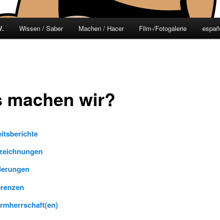
V.
Wissen / Saber
Machen / Hacer
Film-/Fotogalerie
españ
 machen wir?
itsberichte
zeichnungen
derungen
erenzen
rmherrschaft(en)