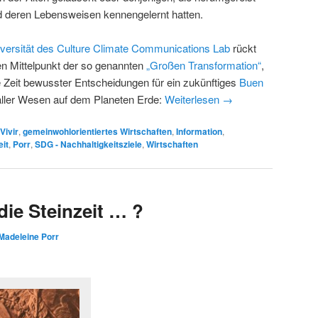
d deren Lebensweisen kennengelernt hatten.
versität des Culture Climate Communications Lab
rückt
n Mittelpunkt der so genannten
„Großen Transformation“
,
 Zeit bewusster Entscheidungen für ein zukünftiges
Buen
aller Wesen auf dem Planeten Erde:
Weiterlesen
→
Vivir
,
gemeinwohlorientiertes Wirtschaften
,
Information
,
eit
,
Porr
,
SDG - Nachhaltigkeitsziele
,
Wirtschaften
die Steinzeit … ?
Madeleine Porr