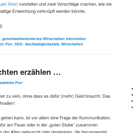
en Vivir)
vorstellen und zwei Vorschläge machen, wie sie
haltige Entwicklung verknüpft werden könnte.
g.
s
,
gemeinwohlorientiertes Wirtschaften
,
Information
,
eit
,
Porr
,
SDG - Nachhaltigkeitsziele
,
Wirtschaften
chten erzählen …
adeleine Porr
cher zu sein, ohne dass es dafür (mehr) Geld braucht. Das
hnallen“.
gehen kann, ist vor allem eine Frage der Kommunikation.
für am Feuer oder in der „guten Stube“ zusammen
der Alten gelauscht oder denjenigen, die herumgereist