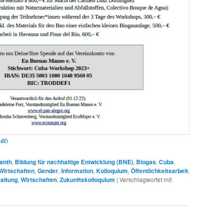
df)
anth
,
Bildung für nachhaltige Entwicklung (BNE)
,
Biogas
,
Cuba
,
Wirtschaften
,
Gender
,
Information
,
Kolloquium
,
Öffentlichkeitsarbeit
,
altung
,
Wirtschaften
,
Zukunftskolloquium
|
Verschlagwortet mit