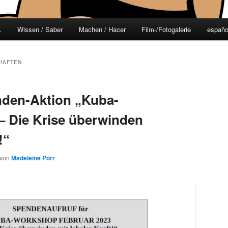
.
Wissen / Saber
Machen / Hacer
Film-/Fotogalerie
españo
HAFTEN
den-Aktion „Kuba-
– Die Krise überwinden
!“
von
Madeleine Porr