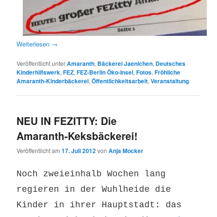
Weiterlesen
→
Veröffentlicht unter
Amaranth
,
Bäckerei Jaenichen
,
Deutsches
Kinderhilfswerk
,
FEZ
,
FEZ-Berlin Öko-Insel
,
Fotos
,
Fröhliche
Amaranth-Kinderbäckerei
,
Öffentlichkeitsarbeit
,
Veranstaltung
NEU IN FEZITTY: Die
Amaranth-Keksbäckerei!
Veröffentlicht am
17. Juli 2012
von
Anja Mocker
Noch zweieinhalb Wochen lang
regieren in der Wuhlheide
die
Kinder in ihrer Hauptstadt: das