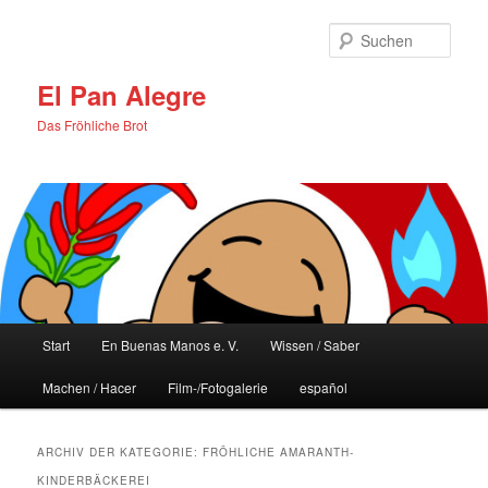
Zum
Zum
primären
sekundären
Such
Inhalt
Inhalt
springen
springen
El Pan Alegre
Das Fröhliche Brot
Hauptmenü
Start
En Buenas Manos e. V.
Wissen / Saber
Machen / Hacer
Film-/Fotogalerie
español
ARCHIV DER KATEGORIE:
FRÖHLICHE AMARANTH-
KINDERBÄCKEREI