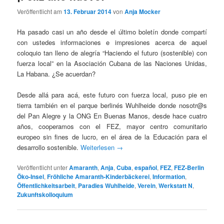
Veröffentlicht am
13. Februar 2014
von
Anja Mocker
Ha pasado casi un año desde el último boletín donde compartí
con ustedes informaciones e impresiones acerca de aquel
coloquio tan lleno de alegría “Haciendo el futuro (sostenible) con
fuerza local” en la Asociación Cubana de las Naciones Unidas,
La Habana. ¿Se acuerdan?
Desde allá para acá, este futuro con fuerza local, puso pie en
tierra también en el parque berlinés Wuhlheide donde nosotr@s
del Pan Alegre y la ONG En Buenas Manos, desde hace cuatro
años, cooperamos con el FEZ, mayor centro comunitario
europeo sin fines de lucro, en el área de la Educación para el
desarrollo sostenible.
Weiterlesen
→
Veröffentlicht unter
Amaranth
,
Anja
,
Cuba
,
español
,
FEZ
,
FEZ-Berlin
Öko-Insel
,
Fröhliche Amaranth-Kinderbäckerei
,
Information
,
Öffentlichkeitsarbeit
,
Paradies Wuhlheide
,
Verein
,
Werkstatt N
,
Zukunftskolloquium