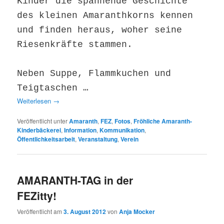
Kinder die spannende Geschichte
des kleinen Amaranthkorns kennen
und finden heraus, woher seine
Riesenkräfte stammen.
Neben Suppe, Flammkuchen und
Teigtaschen …
Weiterlesen
→
Veröffentlicht unter
Amaranth
,
FEZ
,
Fotos
,
Fröhliche Amaranth-
Kinderbäckerei
,
Information
,
Kommunikation
,
Öffentlichkeitsarbeit
,
Veranstaltung
,
Verein
AMARANTH-TAG in der
FEZitty!
Veröffentlicht am
3. August 2012
von
Anja Mocker