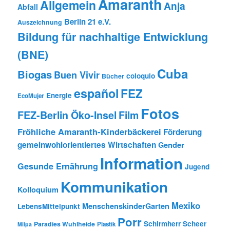
Amaranth
Allgemein
Anja
Abfall
Berlin 21 e.V.
Auszeichnung
Bildung für nachhaltige Entwicklung
(BNE)
Cuba
Biogas
Buen Vivir
coloquio
Bücher
español
FEZ
Energie
EcoMujer
Fotos
FEZ-Berlin Öko-Insel
Film
Fröhliche Amaranth-Kinderbäckerei
Förderung
gemeinwohlorientiertes Wirtschaften
Gender
Information
Gesunde Ernährung
Jugend
Kommunikation
Kolloquium
Mexiko
MenschenskinderGarten
LebensMittelpunkt
Porr
Schirmherr Scheer
Paradies Wuhlheide
Plastik
Milpa