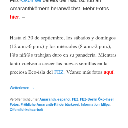
FEZ-
Ökoinsel
bereits der Nachschub an
Amaranthkörnern heranwächst. Mehr Fotos
hier
. –
Hasta el 30 de septiembre, los sábados y domingos
(12 a.m.-6 p.m.) y los miércoles (8 a.m.-2 p.m.),
l@s niñ@s trabajan duro en su panadería. Mientras
tanto vuelven a crecer las nuevas semillas en la
aquí
preciosa Eco-isla del
FEZ
. Véanse más fotos
.
Weiterlesen
→
Veröffentlicht unter
Amaranth
,
español
,
FEZ
,
FEZ-Berlin Öko-Insel
,
Fotos
,
Fröhliche Amaranth-Kinderbäckerei
,
Information
,
Milpa
,
Öffentlichkeitsarbeit