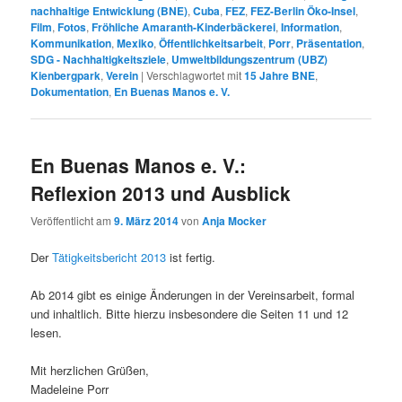
nachhaltige Entwicklung (BNE)
,
Cuba
,
FEZ
,
FEZ-Berlin Öko-Insel
,
Film
,
Fotos
,
Fröhliche Amaranth-Kinderbäckerei
,
Information
,
Kommunikation
,
Mexiko
,
Öffentlichkeitsarbeit
,
Porr
,
Präsentation
,
SDG - Nachhaltigkeitsziele
,
Umweltbildungszentrum (UBZ)
Kienbergpark
,
Verein
|
Verschlagwortet mit
15 Jahre BNE
,
Dokumentation
,
En Buenas Manos e. V.
En Buenas Manos e. V.:
Reflexion 2013 und Ausblick
Veröffentlicht am
9. März 2014
von
Anja Mocker
Der
Tätigkeitsbericht 2013
ist fertig.
Ab 2014 gibt es einige Änderungen in der Vereinsarbeit, formal
und inhaltlich. Bitte hierzu insbesondere die Seiten 11 und 12
lesen.
Mit herzlichen Grüßen,
Madeleine Porr