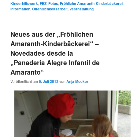
Kinderhilfswerk
,
FEZ
,
Fotos
,
Fröhliche Amaranth-Kinderbäckerei
,
Information
,
Öffentlichkeitsarbeit
,
Veranstaltung
Neues aus der „Fröhlichen
Amaranth-Kinderbäckerei“ –
Novedades desde la
„Panadería Alegre Infantil de
Amaranto“
Veröffentlicht am
5. Juli 2012
von
Anja Mocker