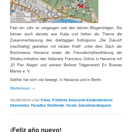
Fast ein Jahr ist vergangen seit den letzten Blogeinträgen. Sie
kamen auch damals aus Kuba und hatten als Thema die
Zusammenfassung des dreitägigen Kolloqiums „Die Zukunft
(nachhaltig) gestalten mit lokaler Kraft“ unter dem Dach der
Buchmesse Havanna sowie die Freundschaftserklärung der
Shiatsu-Initiative des Italieners Francisco Cotino in Havanna mit
„El Pan Alegre“ und seinem Berliner Trägerverein En Buenas
Manos e. V.
Seither hat sich viel bewegt, in Havanna und in Berlin.
Weiterlesen
→
Veröffentlicht unter
Fotos
,
Fröhliche Amaranth-Kinderbäckerei
,
Information
,
Paradies Wuhlheide
,
Verein
,
Zukunftskolloquium
¡Feliz año nuevo!