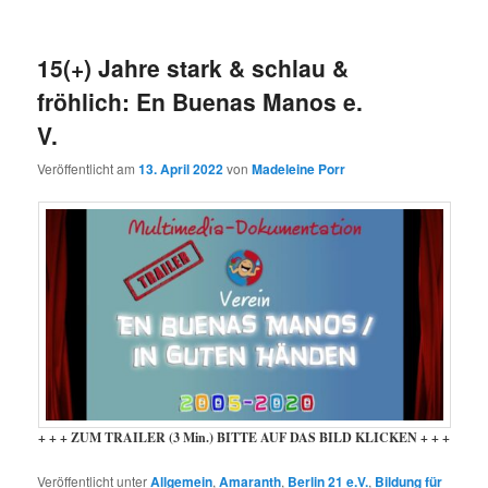
15(+) Jahre stark & schlau &
fröhlich: En Buenas Manos e.
V.
Veröffentlicht am
13. April 2022
von
Madeleine Porr
+ + + ZUM TRAILER (3 Min.) BITTE AUF DAS BILD KLICKEN + + +
Veröffentlicht unter
Allgemein
,
Amaranth
,
Berlin 21 e.V.
,
Bildung für