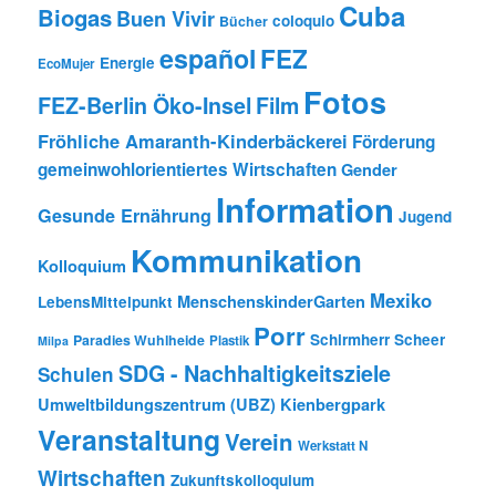
Cuba
Biogas
Buen Vivir
coloquio
Bücher
español
FEZ
Energie
EcoMujer
Fotos
FEZ-Berlin Öko-Insel
Film
Fröhliche Amaranth-Kinderbäckerei
Förderung
gemeinwohlorientiertes Wirtschaften
Gender
Information
Gesunde Ernährung
Jugend
Kommunikation
Kolloquium
Mexiko
MenschenskinderGarten
LebensMittelpunkt
Porr
Schirmherr Scheer
Paradies Wuhlheide
Plastik
Milpa
SDG - Nachhaltigkeitsziele
Schulen
Umweltbildungszentrum (UBZ) Kienbergpark
Veranstaltung
Verein
Werkstatt N
Wirtschaften
Zukunftskolloquium