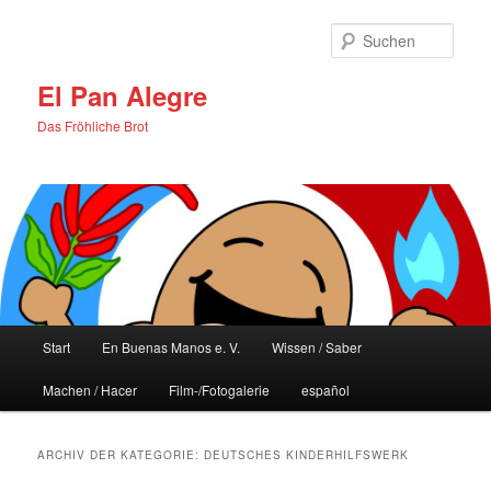
Zum
Zum
primären
sekundären
Such
Inhalt
Inhalt
springen
springen
El Pan Alegre
Das Fröhliche Brot
Hauptmenü
Start
En Buenas Manos e. V.
Wissen / Saber
Machen / Hacer
Film-/Fotogalerie
español
ARCHIV DER KATEGORIE:
DEUTSCHES KINDERHILFSWERK