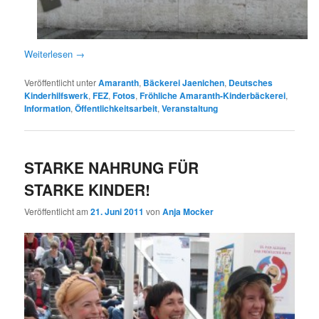
Weiterlesen
→
Veröffentlicht unter
Amaranth
,
Bäckerei Jaenichen
,
Deutsches
Kinderhilfswerk
,
FEZ
,
Fotos
,
Fröhliche Amaranth-Kinderbäckerei
,
Information
,
Öffentlichkeitsarbeit
,
Veranstaltung
STARKE NAHRUNG FÜR
STARKE KINDER!
Veröffentlicht am
21. Juni 2011
von
Anja Mocker