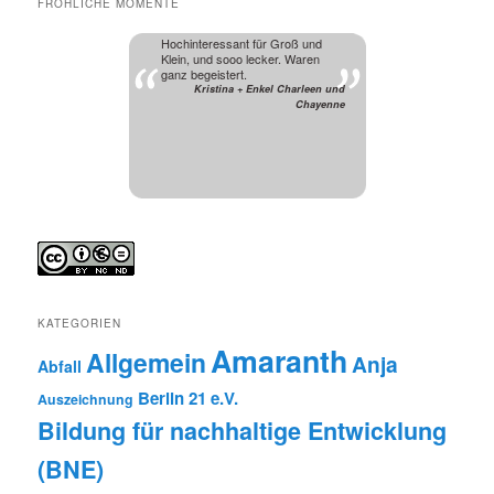
FRÖHLICHE MOMENTE
Hochinteressant für Groß und
Klein, und sooo lecker. Waren
ganz begeistert.
Kristina + Enkel Charleen und
Chayenne
KATEGORIEN
Amaranth
Allgemein
Anja
Abfall
Berlin 21 e.V.
Auszeichnung
Bildung für nachhaltige Entwicklung
(BNE)