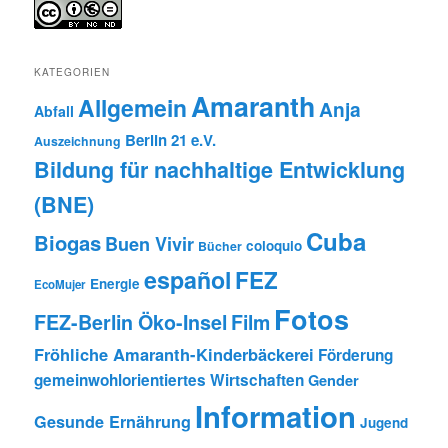
KATEGORIEN
Amaranth
Allgemein
Anja
Abfall
Berlin 21 e.V.
Auszeichnung
Bildung für nachhaltige Entwicklung
(BNE)
Cuba
Biogas
Buen Vivir
coloquio
Bücher
español
FEZ
Energie
EcoMujer
Fotos
FEZ-Berlin Öko-Insel
Film
Fröhliche Amaranth-Kinderbäckerei
Förderung
gemeinwohlorientiertes Wirtschaften
Gender
Information
Gesunde Ernährung
Jugend