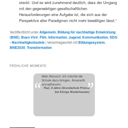
steckt. Und es wird zunehmend deutlich, dass der Umgang
mit den gegenwärtigen gesellschaftlichen
Herausforderungen eine Aufgabe ist, die sich aus der
Perspektive alter Paradigmen nicht mehr bewältigen lässt.“
Veröffentlicht unter
Allgemein
,
Bildung für nachhaltige Entwicklung
(BNE)
,
Buen Vivir
,
Film
,
Information
,
Jugend
,
Kommunikation
,
SDG
- Nachhaltigkeitsziele
|
Verschlagwortet mit
Bildungssystem
,
BNE2030
,
Transformation
FRÖHLICHE MOMENTE
Mein Wunsch: Ich möchte die
Schule dazu bringen, Amaranth
anzupflanzen.
Paul, 8 Jahre (Grundschule Prieros
bei Königs Wusterhausen)