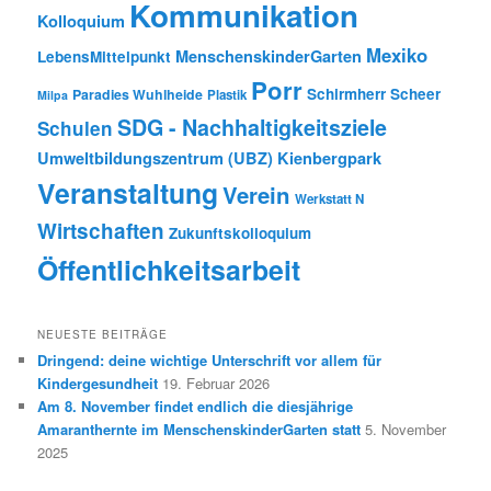
Kommunikation
Kolloquium
Mexiko
MenschenskinderGarten
LebensMittelpunkt
Porr
Schirmherr Scheer
Paradies Wuhlheide
Plastik
Milpa
SDG - Nachhaltigkeitsziele
Schulen
Umweltbildungszentrum (UBZ) Kienbergpark
Veranstaltung
Verein
Werkstatt N
Wirtschaften
Zukunftskolloquium
Öffentlichkeitsarbeit
NEUESTE BEITRÄGE
Dringend: deine wichtige Unterschrift vor allem für
Kindergesundheit
19. Februar 2026
Am 8. November findet endlich die diesjährige
Amaranthernte im MenschenskinderGarten statt
5. November
2025