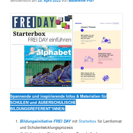
Veröffentlicht am
25. April 2022
von
Madeleine Porr
Spannende und inspirierende Infos & Materialien für
SCHULEN und AUßERSCHULISCHE
BILDUNGSREFERENT*INNEN:
Bildungsinitiative FREI DAY
mit
Starterbox
für Lernformat
und Schulentwicklungsprozess