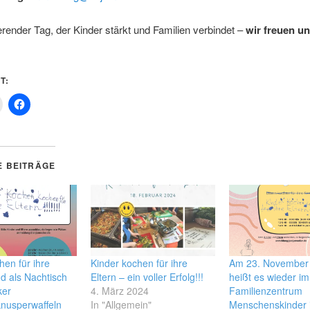
ierender Tag, der Kinder stärkt und Familien verbindet –
wir freuen un
T:
E BEITRÄGE
hen für ihre
Kinder kochen für ihre
Am 23. November
nd als Nachtisch
Eltern – ein voller Erfolg!!!
heißt es wieder im
ker
4. März 2024
Familienzentrum
nusperwaffeln
In "Allgemein"
Menschenskinder i