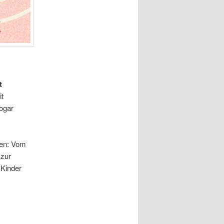
t
it
sogar
ren: Vom
 zur
 Kinder