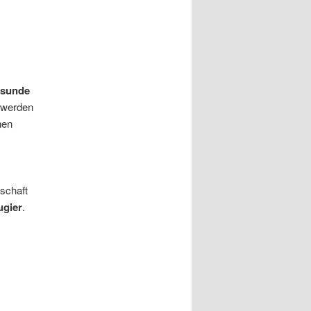
esunde
werden
nen
nschaft
ugier
.