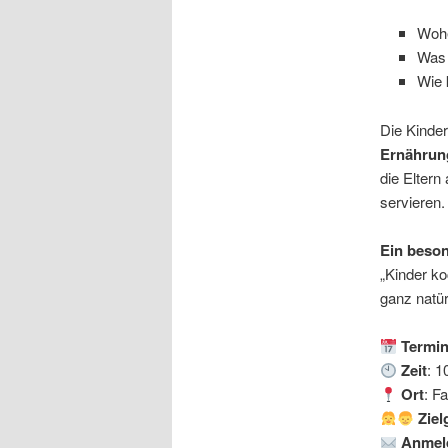
Wohe
Was 
Wie 
Die Kinder
Ernährung
die Eltern
servieren.
Ein beson
„Kinder ko
ganz natü
Termi
Zeit
: 1
Ort
: F
Zie
Anmel