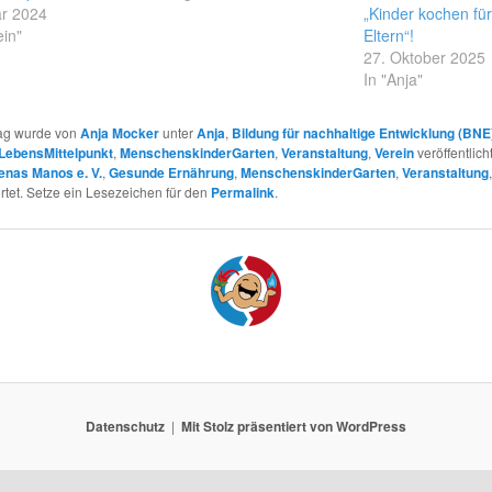
ar 2024
„Kinder kochen für
ein"
Eltern“!
27. Oktober 2025
In "Anja"
rag wurde von
Anja Mocker
unter
Anja
,
Bildung für nachhaltige Entwicklung (BNE
LebensMittelpunkt
,
MenschenskinderGarten
,
Veranstaltung
,
Verein
veröffentlich
enas Manos e. V.
,
Gesunde Ernährung
,
MenschenskinderGarten
,
Veranstaltung
tet. Setze ein Lesezeichen für den
Permalink
.
Datenschutz
Mit Stolz präsentiert von WordPress