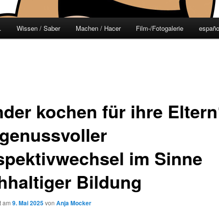
.
Wissen / Saber
Machen / Hacer
Film-/Fotogalerie
españo
der kochen für ihre Eltern
 genussvoller
spektivwechsel im Sinne
hhaltiger Bildung
ht am
9. Mai 2025
von
Anja Mocker