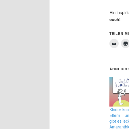
Ein inspir
euch!
TEILEN MI
ÄHNLICH
Kinder koc
Eltern – u
gibt es lec
Amaranthk