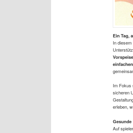
Ein Tag,
In diesem 
Unterstüt
Vorspeise
einfache
gemeinsa
Im Fokus 
sicheren U
Gestaltun
erleben, w
Gesunde 
Auf spiele