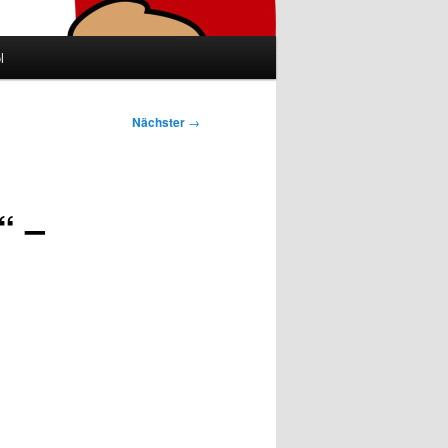
l
Nächster
→
“ –