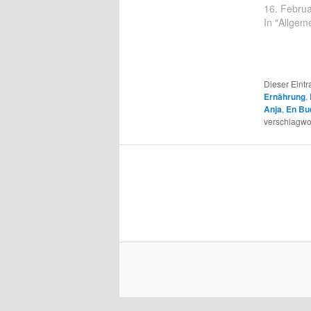
16. Febru
In "Allgem
Dieser Eint
Ernährung
,
Anja
,
En Bu
verschlagwor