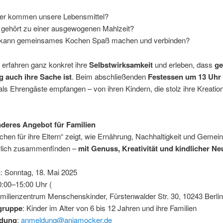
r kommen unsere Lebensmittel?
gehört zu einer ausgewogenen Mahlzeit?
kann gemeinsames Kochen Spaß machen und verbinden?
 erfahren ganz konkret ihre
Selbstwirksamkeit
und erleben, dass
g
 auch ihre Sache ist
. Beim abschließenden
Festessen um 13 Uhr
 als Ehrengäste empfangen – von ihren Kindern, die stolz ihre Kreatio
deres Angebot für Familien
chen für ihre Eltern“ zeigt, wie Ernährung, Nachhaltigkeit und Gemei
rlich zusammenfinden –
mit Genuss, Kreativität und kindlicher Ne
n
: Sonntag, 18. Mai 2025
0:00–15:00 Uhr (
amilienzentrum Menschenskinder, Fürstenwalder Str. 30, 10243 Berlin
lgruppe
: Kinder im Alter von 6 bis 12 Jahren und ihre Familien
dung
:
anmeldung@anjamocker.de