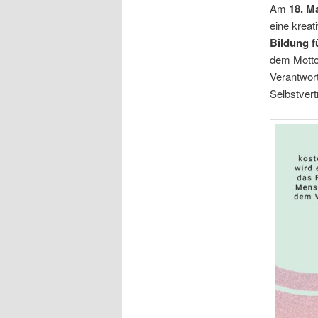
Am
18. M
eine kreat
Bildung f
dem Mott
Verantwort
Selbstvert