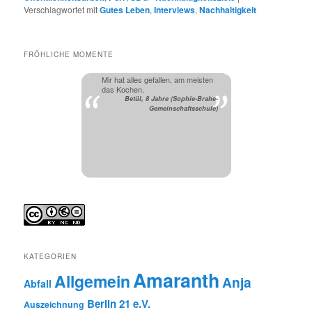
Verschlagwortet mit
Gutes Leben
,
Interviews
,
Nachhaltigkeit
FRÖHLICHE MOMENTE
Mir hat alles gefallen, am meisten
das Kochen.
Betül, 8 Jahre (Sophie-Brahe-
Gemeinschaftsschule)
KATEGORIEN
Amaranth
Allgemein
Anja
Abfall
Berlin 21 e.V.
Auszeichnung