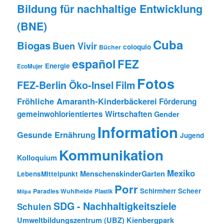
Bildung für nachhaltige Entwicklung
(BNE)
Cuba
Biogas
Buen Vivir
coloquio
Bücher
español
FEZ
Energie
EcoMujer
Fotos
FEZ-Berlin Öko-Insel
Film
Fröhliche Amaranth-Kinderbäckerei
Förderung
gemeinwohlorientiertes Wirtschaften
Gender
Information
Gesunde Ernährung
Jugend
Kommunikation
Kolloquium
Mexiko
MenschenskinderGarten
LebensMittelpunkt
Porr
Schirmherr Scheer
Paradies Wuhlheide
Plastik
Milpa
SDG - Nachhaltigkeitsziele
Schulen
Umweltbildungszentrum (UBZ) Kienbergpark