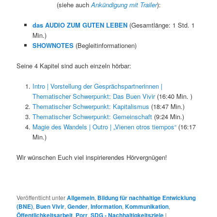
(siehe auch
Ankündigung mit Trailer
):
das AUDIO
ZUM GUTEN LEBEN
(Gesamtlänge: 1 Std. 1
Min.)
SHOWNOTES
(Begleitinformationen)
Seine 4 Kapitel sind auch einzeln hörbar:
Intro | Vorstellung der Gesprächspartnerinnen |
Thematischer Schwerpunkt: Das Buen Vivir
(16:40 Min. )
Thematischer Schwerpunkt: Kapitalismus
(18:47 Min.)
Thematischer Schwerpunkt: Gemeinschaft
(9:24 Min.)
Magie des Wandels | Outro | „Vienen otros tiempos“
(16:17
Min.)
Wir wünschen Euch viel inspirierendes Hörvergnügen!
Veröffentlicht unter
Allgemein
,
Bildung für nachhaltige Entwicklung
(BNE)
,
Buen Vivir
,
Gender
,
Information
,
Kommunikation
,
Öffentlichkeitsarbeit
,
Porr
,
SDG - Nachhaltigkeitsziele
|