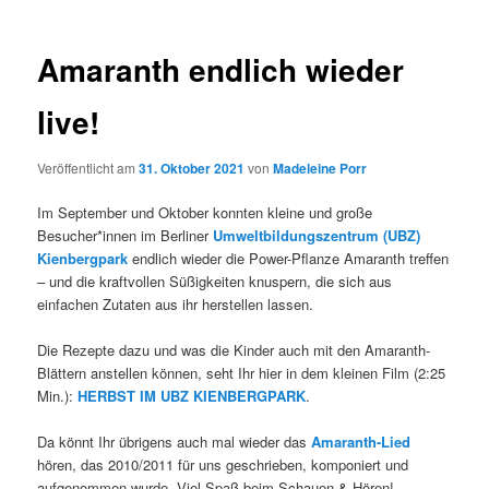
Amaranth endlich wieder
live!
Veröffentlicht am
31. Oktober 2021
von
Madeleine Porr
Im September und Oktober konnten kleine und große
Besucher*innen im Berliner
Umweltbildungszentrum (UBZ)
Kienbergpark
endlich wieder die Power-Pflanze Amaranth treffen
– und die kraftvollen Süßigkeiten knuspern, die sich aus
einfachen Zutaten aus ihr herstellen lassen.
Die Rezepte dazu und was die Kinder auch mit den Amaranth-
Blättern anstellen können, seht Ihr hier in dem kleinen Film (2:25
Min.):
HERBST IM UBZ KIENBERGPARK
.
Da könnt Ihr übrigens auch mal wieder das
Amaranth-Lied
hören, das 2010/2011 für uns geschrieben, komponiert und
aufgenommen wurde. Viel Spaß beim Schauen & Hören!